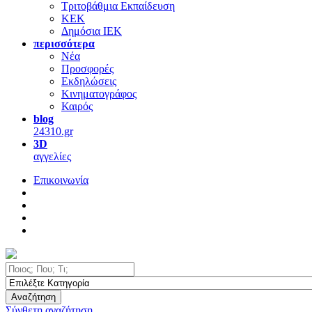
Τριτοβάθμια Εκπαίδευση
ΚΕΚ
Δημόσια ΙΕΚ
περισσότερα
Νέα
Προσφορές
Εκδηλώσεις
Κινηματογράφος
Καιρός
blog
24310.gr
3D
αγγελίες
Επικοινωνία
Αναζήτηση
Σύνθετη αναζήτηση