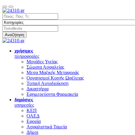
Αναζήτηση
χρήσιμες
πληροφορίες
Μονάδες Υγείας
Σώματα Ασφαλείας
Μεσα Μαζικής Μεταφοράς
Οργανισμοί Κοινής Ωφέλειας
Τοπική Αυτοδιοίκηση
Δικαστήρια
Εφημερεύοντα Φαρμακεία
δημόσιες
υπηρεσίες
ΚΕΠ
ΟΑΕΔ
Εφορία
Ασφαλιστικά Ταμεία
Δήμοι