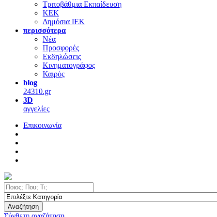
Τριτοβάθμια Εκπαίδευση
ΚΕΚ
Δημόσια ΙΕΚ
περισσότερα
Νέα
Προσφορές
Εκδηλώσεις
Κινηματογράφος
Καιρός
blog
24310.gr
3D
αγγελίες
Επικοινωνία
Αναζήτηση
Σύνθετη αναζήτηση