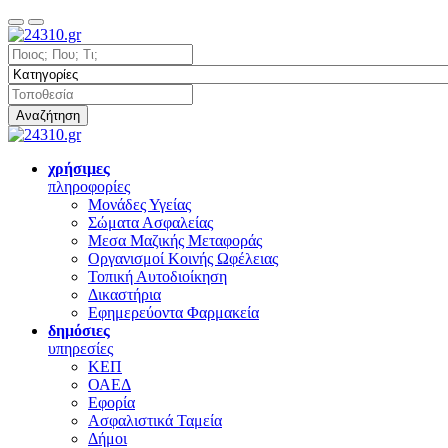
Αναζήτηση
χρήσιμες
πληροφορίες
Μονάδες Υγείας
Σώματα Ασφαλείας
Μεσα Μαζικής Μεταφοράς
Οργανισμοί Κοινής Ωφέλειας
Τοπική Αυτοδιοίκηση
Δικαστήρια
Εφημερεύοντα Φαρμακεία
δημόσιες
υπηρεσίες
ΚΕΠ
ΟΑΕΔ
Εφορία
Ασφαλιστικά Ταμεία
Δήμοι