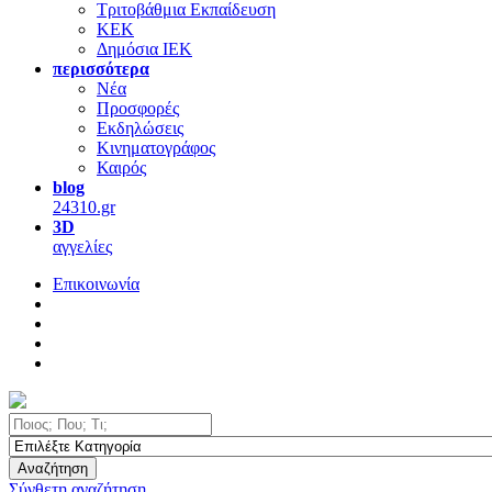
Τριτοβάθμια Εκπαίδευση
ΚΕΚ
Δημόσια ΙΕΚ
περισσότερα
Νέα
Προσφορές
Εκδηλώσεις
Κινηματογράφος
Καιρός
blog
24310.gr
3D
αγγελίες
Επικοινωνία
Αναζήτηση
Σύνθετη αναζήτηση