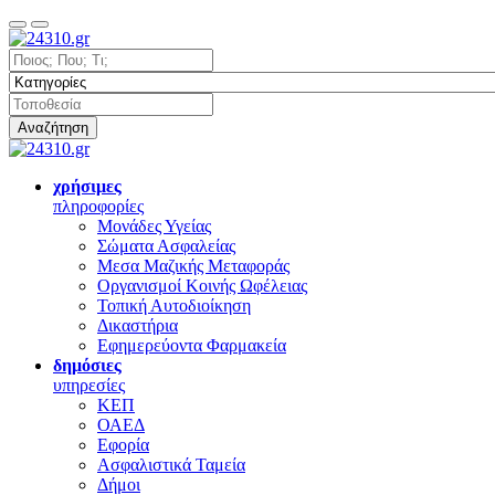
Αναζήτηση
χρήσιμες
πληροφορίες
Μονάδες Υγείας
Σώματα Ασφαλείας
Μεσα Μαζικής Μεταφοράς
Οργανισμοί Κοινής Ωφέλειας
Τοπική Αυτοδιοίκηση
Δικαστήρια
Εφημερεύοντα Φαρμακεία
δημόσιες
υπηρεσίες
ΚΕΠ
ΟΑΕΔ
Εφορία
Ασφαλιστικά Ταμεία
Δήμοι