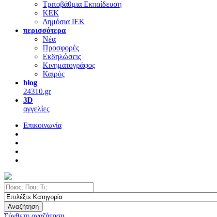
Τριτοβάθμια Εκπαίδευση
ΚΕΚ
Δημόσια ΙΕΚ
περισσότερα
Νέα
Προσφορές
Εκδηλώσεις
Κινηματογράφος
Καιρός
blog
24310.gr
3D
αγγελίες
Επικοινωνία
Αναζήτηση
Σύνθετη αναζήτηση