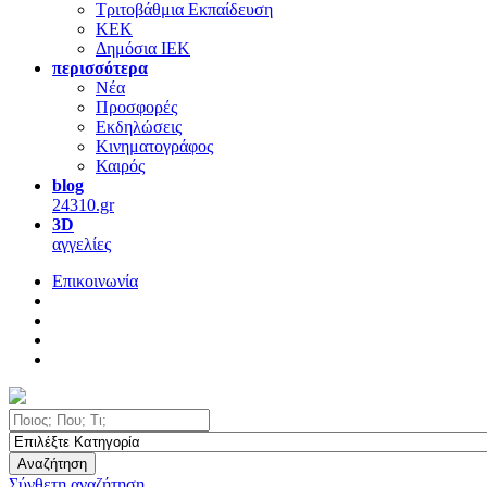
Τριτοβάθμια Εκπαίδευση
ΚΕΚ
Δημόσια ΙΕΚ
περισσότερα
Νέα
Προσφορές
Εκδηλώσεις
Κινηματογράφος
Καιρός
blog
24310.gr
3D
αγγελίες
Επικοινωνία
Αναζήτηση
Σύνθετη αναζήτηση