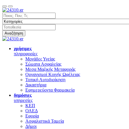
Αναζήτηση
χρήσιμες
πληροφορίες
Μονάδες Υγείας
Σώματα Ασφαλείας
Μεσα Μαζικής Μεταφοράς
Οργανισμοί Κοινής Ωφέλειας
Τοπική Αυτοδιοίκηση
Δικαστήρια
Εφημερεύοντα Φαρμακεία
δημόσιες
υπηρεσίες
ΚΕΠ
ΟΑΕΔ
Εφορία
Ασφαλιστικά Ταμεία
Δήμοι