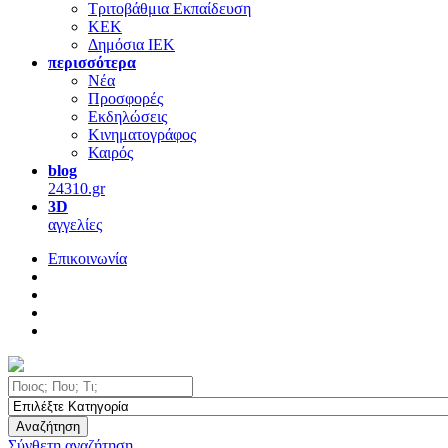
Τριτοβάθμια Εκπαίδευση
ΚΕΚ
Δημόσια ΙΕΚ
περισσότερα
Νέα
Προσφορές
Εκδηλώσεις
Κινηματογράφος
Καιρός
blog
24310.gr
3D
αγγελίες
Επικοινωνία
Αναζήτηση
Σύνθετη αναζήτηση