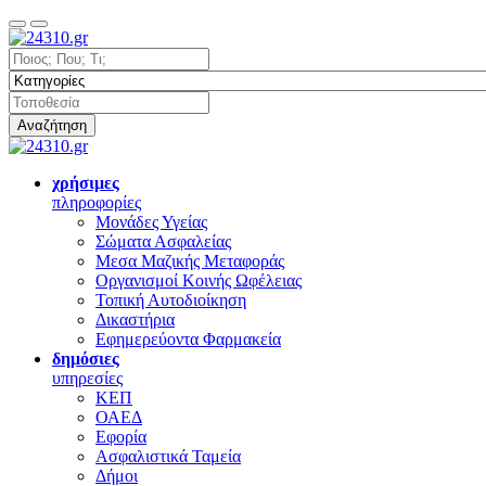
Αναζήτηση
χρήσιμες
πληροφορίες
Μονάδες Υγείας
Σώματα Ασφαλείας
Μεσα Μαζικής Μεταφοράς
Οργανισμοί Κοινής Ωφέλειας
Τοπική Αυτοδιοίκηση
Δικαστήρια
Εφημερεύοντα Φαρμακεία
δημόσιες
υπηρεσίες
ΚΕΠ
ΟΑΕΔ
Εφορία
Ασφαλιστικά Ταμεία
Δήμοι