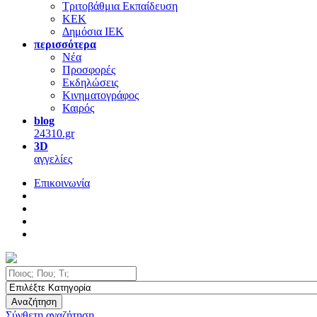
Τριτοβάθμια Εκπαίδευση
ΚΕΚ
Δημόσια ΙΕΚ
περισσότερα
Νέα
Προσφορές
Εκδηλώσεις
Κινηματογράφος
Καιρός
blog
24310.gr
3D
αγγελίες
Επικοινωνία
Αναζήτηση
Σύνθετη αναζήτηση