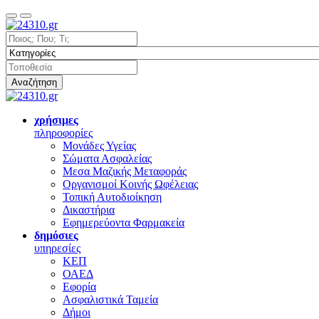
Αναζήτηση
χρήσιμες
πληροφορίες
Μονάδες Υγείας
Σώματα Ασφαλείας
Μεσα Μαζικής Μεταφοράς
Οργανισμοί Κοινής Ωφέλειας
Τοπική Αυτοδιοίκηση
Δικαστήρια
Εφημερεύοντα Φαρμακεία
δημόσιες
υπηρεσίες
ΚΕΠ
ΟΑΕΔ
Εφορία
Ασφαλιστικά Ταμεία
Δήμοι