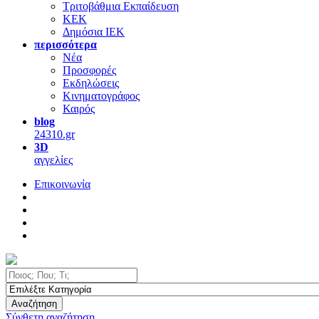
Τριτοβάθμια Εκπαίδευση
ΚΕΚ
Δημόσια ΙΕΚ
περισσότερα
Νέα
Προσφορές
Εκδηλώσεις
Κινηματογράφος
Καιρός
blog
24310.gr
3D
αγγελίες
Επικοινωνία
Αναζήτηση
Σύνθετη αναζήτηση