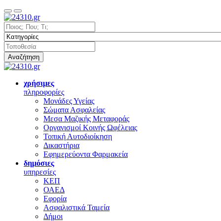
Αναζήτηση
χρήσιμες
πληροφορίες
Μονάδες Υγείας
Σώματα Ασφαλείας
Μεσα Μαζικής Μεταφοράς
Οργανισμοί Κοινής Ωφέλειας
Τοπική Αυτοδιοίκηση
Δικαστήρια
Εφημερεύοντα Φαρμακεία
δημόσιες
υπηρεσίες
ΚΕΠ
ΟΑΕΔ
Εφορία
Ασφαλιστικά Ταμεία
Δήμοι