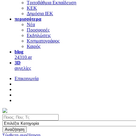
Τριτοβάθμια Εκπαίδευση
ΚΕΚ
Δημόσια ΙΕΚ
περισσότερα
Νέα
Προσφορές
Εκδηλώσεις
Κινηματογράφος
Καιρός
blog
24310.gr
3D
αγγελίες
Επικοινωνία
Αναζήτηση
Σύνθετη αναζήτηση