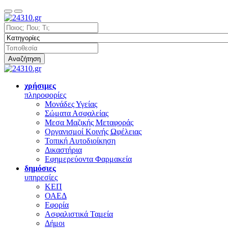
Αναζήτηση
χρήσιμες
πληροφορίες
Μονάδες Υγείας
Σώματα Ασφαλείας
Μεσα Μαζικής Μεταφοράς
Οργανισμοί Κοινής Ωφέλειας
Τοπική Αυτοδιοίκηση
Δικαστήρια
Εφημερεύοντα Φαρμακεία
δημόσιες
υπηρεσίες
ΚΕΠ
ΟΑΕΔ
Εφορία
Ασφαλιστικά Ταμεία
Δήμοι