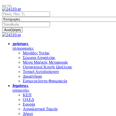
Αναζήτηση
χρήσιμες
πληροφορίες
Μονάδες Υγείας
Σώματα Ασφαλείας
Μεσα Μαζικής Μεταφοράς
Οργανισμοί Κοινής Ωφέλειας
Τοπική Αυτοδιοίκηση
Δικαστήρια
Εφημερεύοντα Φαρμακεία
δημόσιες
υπηρεσίες
ΚΕΠ
ΟΑΕΔ
Εφορία
Ασφαλιστικά Ταμεία
Δήμοι