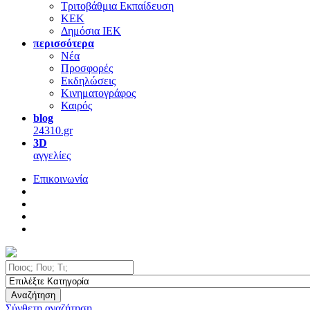
Τριτοβάθμια Εκπαίδευση
ΚΕΚ
Δημόσια ΙΕΚ
περισσότερα
Νέα
Προσφορές
Εκδηλώσεις
Κινηματογράφος
Καιρός
blog
24310.gr
3D
αγγελίες
Επικοινωνία
Αναζήτηση
Σύνθετη αναζήτηση