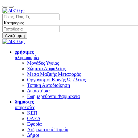
Αναζήτηση
χρήσιμες
πληροφορίες
Μονάδες Υγείας
Σώματα Ασφαλείας
Μεσα Μαζικής Μεταφοράς
Οργανισμοί Κοινής Ωφέλειας
Τοπική Αυτοδιοίκηση
Δικαστήρια
Εφημερεύοντα Φαρμακεία
δημόσιες
υπηρεσίες
ΚΕΠ
ΟΑΕΔ
Εφορία
Ασφαλιστικά Ταμεία
Δήμοι