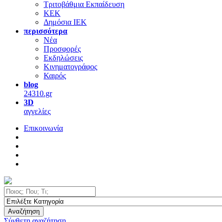
Τριτοβάθμια Εκπαίδευση
ΚΕΚ
Δημόσια ΙΕΚ
περισσότερα
Νέα
Προσφορές
Εκδηλώσεις
Κινηματογράφος
Καιρός
blog
24310.gr
3D
αγγελίες
Επικοινωνία
Αναζήτηση
Σύνθετη αναζήτηση