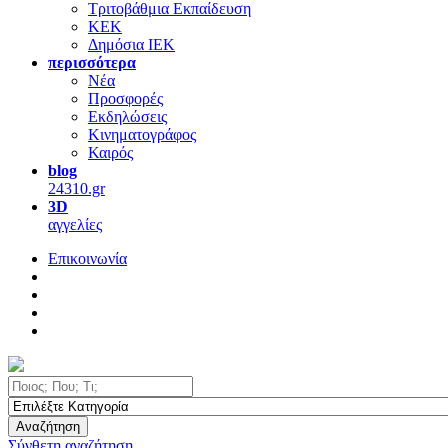
Τριτοβάθμια Εκπαίδευση
ΚΕΚ
Δημόσια ΙΕΚ
περισσότερα
Νέα
Προσφορές
Εκδηλώσεις
Κινηματογράφος
Καιρός
blog
24310.gr
3D
αγγελίες
Επικοινωνία
Αναζήτηση
Σύνθετη αναζήτηση