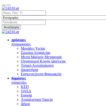
Αναζήτηση
χρήσιμες
πληροφορίες
Μονάδες Υγείας
Σώματα Ασφαλείας
Μεσα Μαζικής Μεταφοράς
Οργανισμοί Κοινής Ωφέλειας
Τοπική Αυτοδιοίκηση
Δικαστήρια
Εφημερεύοντα Φαρμακεία
δημόσιες
υπηρεσίες
ΚΕΠ
ΟΑΕΔ
Εφορία
Ασφαλιστικά Ταμεία
Δήμοι