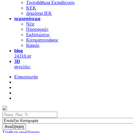
Τριτοβάθμια Εκπαίδευση
ΚΕΚ
Δημόσια ΙΕΚ
περισσότερα
Νέα
Προσφορές
Εκδηλώσεις
Κινηματογράφος
Καιρός
blog
24310.gr
3D
αγγελίες
Επικοινωνία
Αναζήτηση
Σύνθετη αναζήτηση