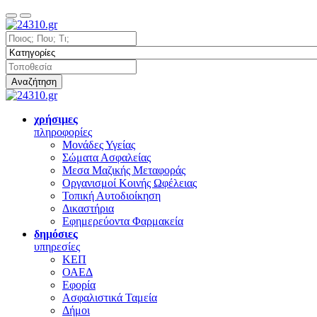
Αναζήτηση
χρήσιμες
πληροφορίες
Μονάδες Υγείας
Σώματα Ασφαλείας
Μεσα Μαζικής Μεταφοράς
Οργανισμοί Κοινής Ωφέλειας
Τοπική Αυτοδιοίκηση
Δικαστήρια
Εφημερεύοντα Φαρμακεία
δημόσιες
υπηρεσίες
ΚΕΠ
ΟΑΕΔ
Εφορία
Ασφαλιστικά Ταμεία
Δήμοι