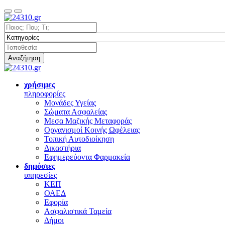
Αναζήτηση
χρήσιμες
πληροφορίες
Μονάδες Υγείας
Σώματα Ασφαλείας
Μεσα Μαζικής Μεταφοράς
Οργανισμοί Κοινής Ωφέλειας
Τοπική Αυτοδιοίκηση
Δικαστήρια
Εφημερεύοντα Φαρμακεία
δημόσιες
υπηρεσίες
ΚΕΠ
ΟΑΕΔ
Εφορία
Ασφαλιστικά Ταμεία
Δήμοι