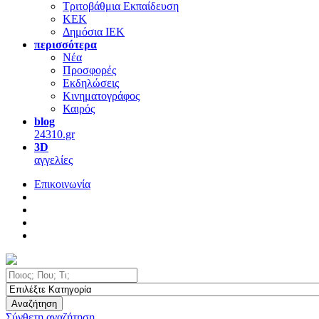
Τριτοβάθμια Εκπαίδευση
ΚΕΚ
Δημόσια ΙΕΚ
περισσότερα
Νέα
Προσφορές
Εκδηλώσεις
Κινηματογράφος
Καιρός
blog
24310.gr
3D
αγγελίες
Επικοινωνία
Αναζήτηση
Σύνθετη αναζήτηση