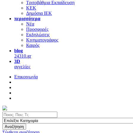
Τριτοβάθμια Εκπαίδευση
ΚΕΚ
Δημόσια ΙΕΚ
περισσότερα
Νέα
Προσφορές
Εκδηλώσεις
Κινηματογράφος
Καιρός
blog
24310.gr
3D
αγγελίες
Επικοινωνία
Αναζήτηση
Σύνθετη αναζήτηση