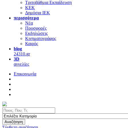
Τριτοβάθμια Εκπαίδευση
ΚΕΚ
Δημόσια ΙΕΚ
περισσότερα
Νέα
Προσφορές
Εκδηλώσεις
Κινηματογράφος
Καιρός
blog
24310.gr
3D
αγγελίες
Επικοινωνία
Αναζήτηση
Σύνθετη αναζήτηση