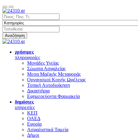
Αναζήτηση
χρήσιμες
πληροφορίες
Μονάδες Υγείας
Σώματα Ασφαλείας
Μεσα Μαζικής Μεταφοράς
Οργανισμοί Κοινής Ωφέλειας
Τοπική Αυτοδιοίκηση
Δικαστήρια
Εφημερεύοντα Φαρμακεία
δημόσιες
υπηρεσίες
ΚΕΠ
ΟΑΕΔ
Εφορία
Ασφαλιστικά Ταμεία
Δήμοι