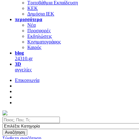
Τριτοβάθμια Εκπαίδευση
ΚΕΚ
Δημόσια ΙΕΚ
περισσότερα
Νέα
Προσφορές
Εκδηλώσεις
Κινηματογράφος
Καιρός
blog
24310.gr
3D
αγγελίες
Επικοινωνία
Αναζήτηση
Σύνθετη αναζήτηση