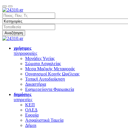
Αναζήτηση
χρήσιμες
πληροφορίες
Μονάδες Υγείας
Σώματα Ασφαλείας
Μεσα Μαζικής Μεταφοράς
Οργανισμοί Κοινής Ωφέλειας
Τοπική Αυτοδιοίκηση
Δικαστήρια
Εφημερεύοντα Φαρμακεία
δημόσιες
υπηρεσίες
ΚΕΠ
ΟΑΕΔ
Εφορία
Ασφαλιστικά Ταμεία
Δήμοι