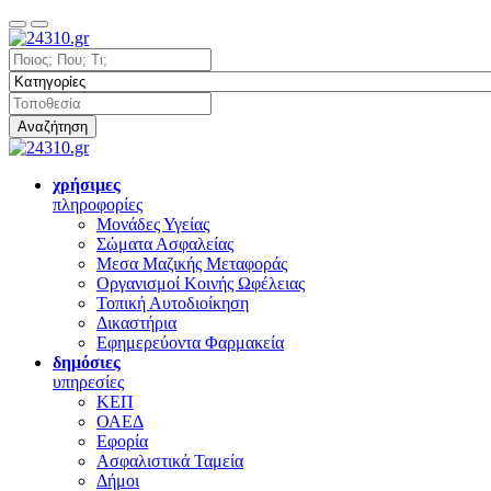
Αναζήτηση
χρήσιμες
πληροφορίες
Μονάδες Υγείας
Σώματα Ασφαλείας
Μεσα Μαζικής Μεταφοράς
Οργανισμοί Κοινής Ωφέλειας
Τοπική Αυτοδιοίκηση
Δικαστήρια
Εφημερεύοντα Φαρμακεία
δημόσιες
υπηρεσίες
ΚΕΠ
ΟΑΕΔ
Εφορία
Ασφαλιστικά Ταμεία
Δήμοι