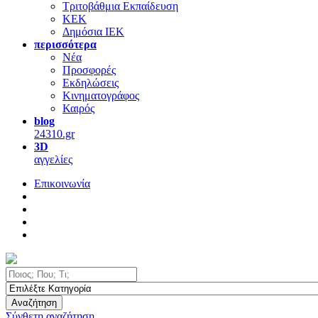
Τριτοβάθμια Εκπαίδευση
ΚΕΚ
Δημόσια ΙΕΚ
περισσότερα
Νέα
Προσφορές
Εκδηλώσεις
Κινηματογράφος
Καιρός
blog
24310.gr
3D
αγγελίες
Επικοινωνία
Αναζήτηση
Σύνθετη αναζήτηση