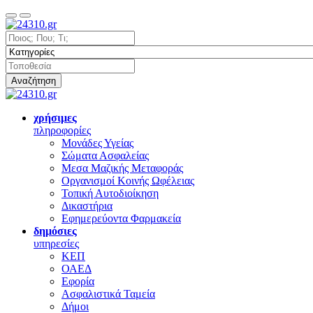
Αναζήτηση
χρήσιμες
πληροφορίες
Μονάδες Υγείας
Σώματα Ασφαλείας
Μεσα Μαζικής Μεταφοράς
Οργανισμοί Κοινής Ωφέλειας
Τοπική Αυτοδιοίκηση
Δικαστήρια
Εφημερεύοντα Φαρμακεία
δημόσιες
υπηρεσίες
ΚΕΠ
ΟΑΕΔ
Εφορία
Ασφαλιστικά Ταμεία
Δήμοι