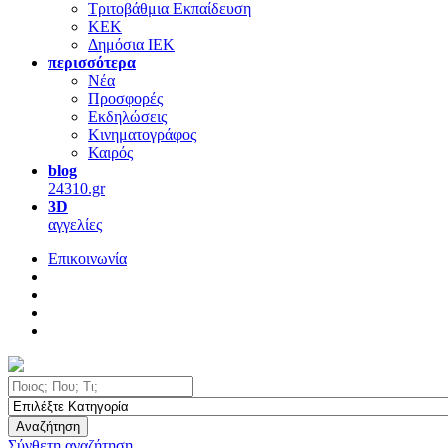
Τριτοβάθμια Εκπαίδευση
ΚΕΚ
Δημόσια ΙΕΚ
περισσότερα
Νέα
Προσφορές
Εκδηλώσεις
Κινηματογράφος
Καιρός
blog
24310.gr
3D
αγγελίες
Επικοινωνία
Αναζήτηση
Σύνθετη αναζήτηση