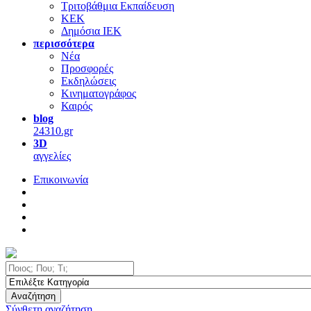
Τριτοβάθμια Εκπαίδευση
ΚΕΚ
Δημόσια ΙΕΚ
περισσότερα
Νέα
Προσφορές
Εκδηλώσεις
Κινηματογράφος
Καιρός
blog
24310.gr
3D
αγγελίες
Επικοινωνία
Αναζήτηση
Σύνθετη αναζήτηση