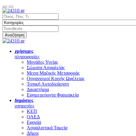
Αναζήτηση
χρήσιμες
πληροφορίες
Μονάδες Υγείας
Σώματα Ασφαλείας
Μεσα Μαζικής Μεταφοράς
Οργανισμοί Κοινής Ωφέλειας
Τοπική Αυτοδιοίκηση
Δικαστήρια
Εφημερεύοντα Φαρμακεία
δημόσιες
υπηρεσίες
ΚΕΠ
ΟΑΕΔ
Εφορία
Ασφαλιστικά Ταμεία
Δήμοι