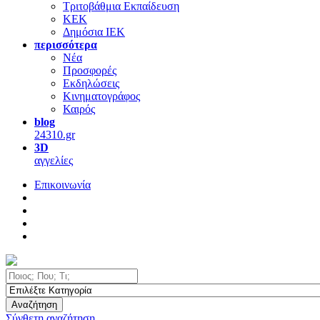
Τριτοβάθμια Εκπαίδευση
ΚΕΚ
Δημόσια ΙΕΚ
περισσότερα
Νέα
Προσφορές
Εκδηλώσεις
Κινηματογράφος
Καιρός
blog
24310.gr
3D
αγγελίες
Επικοινωνία
Αναζήτηση
Σύνθετη αναζήτηση