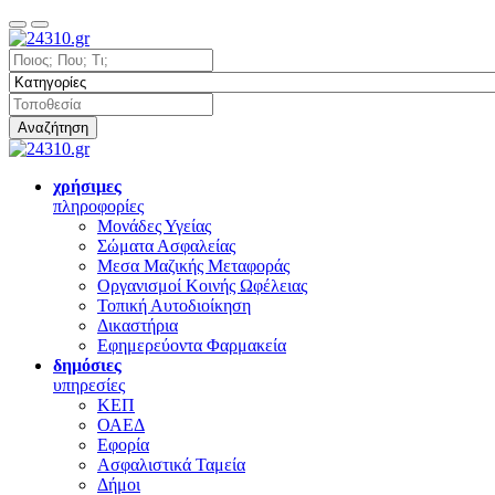
Αναζήτηση
χρήσιμες
πληροφορίες
Μονάδες Υγείας
Σώματα Ασφαλείας
Μεσα Μαζικής Μεταφοράς
Οργανισμοί Κοινής Ωφέλειας
Τοπική Αυτοδιοίκηση
Δικαστήρια
Εφημερεύοντα Φαρμακεία
δημόσιες
υπηρεσίες
ΚΕΠ
ΟΑΕΔ
Εφορία
Ασφαλιστικά Ταμεία
Δήμοι