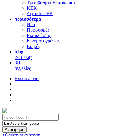
Τριτοβάθμια Εκπαίδευση
ΚΕΚ
Δημόσια ΙΕΚ
περισσότερα
Νέα
Προσφορές
Εκδηλώσεις
Κινηματογράφος
Καιρός
blog
24310.gr
3D
αγγελίες
Επικοινωνία
Αναζήτηση
Σύνθετη αναζήτηση