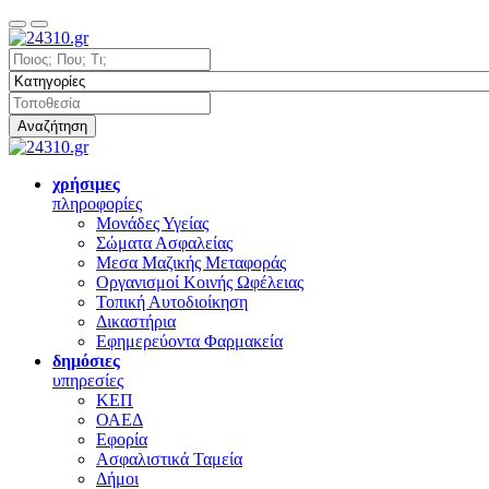
Αναζήτηση
χρήσιμες
πληροφορίες
Μονάδες Υγείας
Σώματα Ασφαλείας
Μεσα Μαζικής Μεταφοράς
Οργανισμοί Κοινής Ωφέλειας
Τοπική Αυτοδιοίκηση
Δικαστήρια
Εφημερεύοντα Φαρμακεία
δημόσιες
υπηρεσίες
ΚΕΠ
ΟΑΕΔ
Εφορία
Ασφαλιστικά Ταμεία
Δήμοι