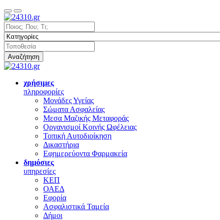
Αναζήτηση
χρήσιμες
πληροφορίες
Μονάδες Υγείας
Σώματα Ασφαλείας
Μεσα Μαζικής Μεταφοράς
Οργανισμοί Κοινής Ωφέλειας
Τοπική Αυτοδιοίκηση
Δικαστήρια
Εφημερεύοντα Φαρμακεία
δημόσιες
υπηρεσίες
ΚΕΠ
ΟΑΕΔ
Εφορία
Ασφαλιστικά Ταμεία
Δήμοι