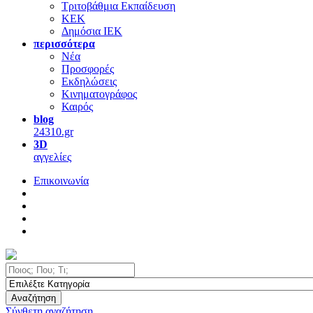
Τριτοβάθμια Εκπαίδευση
ΚΕΚ
Δημόσια ΙΕΚ
περισσότερα
Νέα
Προσφορές
Εκδηλώσεις
Κινηματογράφος
Καιρός
blog
24310.gr
3D
αγγελίες
Επικοινωνία
Αναζήτηση
Σύνθετη αναζήτηση