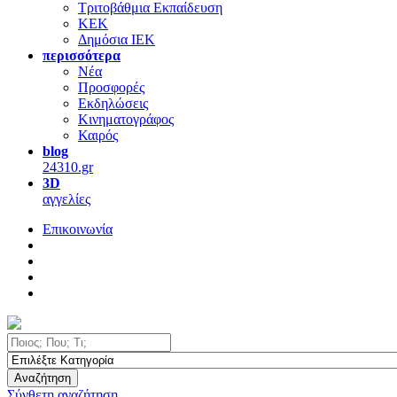
Τριτοβάθμια Εκπαίδευση
ΚΕΚ
Δημόσια ΙΕΚ
περισσότερα
Νέα
Προσφορές
Εκδηλώσεις
Κινηματογράφος
Καιρός
blog
24310.gr
3D
αγγελίες
Επικοινωνία
Αναζήτηση
Σύνθετη αναζήτηση