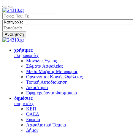
Αναζήτηση
χρήσιμες
πληροφορίες
Μονάδες Υγείας
Σώματα Ασφαλείας
Μεσα Μαζικής Μεταφοράς
Οργανισμοί Κοινής Ωφέλειας
Τοπική Αυτοδιοίκηση
Δικαστήρια
Εφημερεύοντα Φαρμακεία
δημόσιες
υπηρεσίες
ΚΕΠ
ΟΑΕΔ
Εφορία
Ασφαλιστικά Ταμεία
Δήμοι