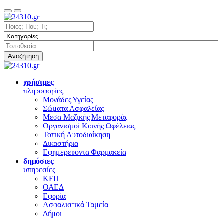
Αναζήτηση
χρήσιμες
πληροφορίες
Μονάδες Υγείας
Σώματα Ασφαλείας
Μεσα Μαζικής Μεταφοράς
Οργανισμοί Κοινής Ωφέλειας
Τοπική Αυτοδιοίκηση
Δικαστήρια
Εφημερεύοντα Φαρμακεία
δημόσιες
υπηρεσίες
ΚΕΠ
ΟΑΕΔ
Εφορία
Ασφαλιστικά Ταμεία
Δήμοι