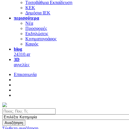
Τριτοβάθμια Εκπαίδευση
ΚΕΚ
Δημόσια ΙΕΚ
περισσότερα
Νέα
Προσφορές
Εκδηλώσεις
Κινηματογράφος
Καιρός
blog
24310.gr
3D
αγγελίες
Επικοινωνία
Αναζήτηση
Σύνθετη αναζήτηση