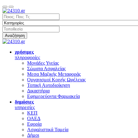
Αναζήτηση
χρήσιμες
πληροφορίες
Μονάδες Υγείας
Σώματα Ασφαλείας
Μεσα Μαζικής Μεταφοράς
Οργανισμοί Κοινής Ωφέλειας
Τοπική Αυτοδιοίκηση
Δικαστήρια
Εφημερεύοντα Φαρμακεία
δημόσιες
υπηρεσίες
ΚΕΠ
ΟΑΕΔ
Εφορία
Ασφαλιστικά Ταμεία
Δήμοι