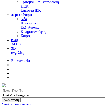
Τριτοβάθμια Εκπαίδευση
ΚΕΚ
Δημόσια ΙΕΚ
περισσότερα
Νέα
Προσφορές
Εκδηλώσεις
Κινηματογράφος
Καιρός
blog
24310.gr
3D
αγγελίες
Επικοινωνία
Αναζήτηση
Σύνθετη αναζήτηση