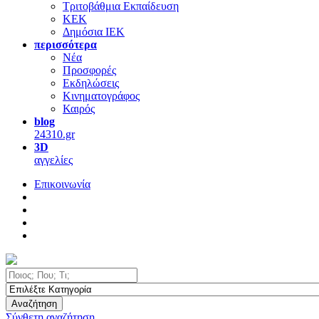
Τριτοβάθμια Εκπαίδευση
ΚΕΚ
Δημόσια ΙΕΚ
περισσότερα
Νέα
Προσφορές
Εκδηλώσεις
Κινηματογράφος
Καιρός
blog
24310.gr
3D
αγγελίες
Επικοινωνία
Αναζήτηση
Σύνθετη αναζήτηση