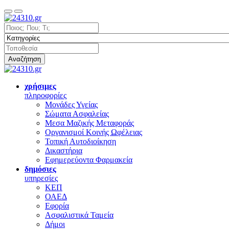
Αναζήτηση
χρήσιμες
πληροφορίες
Μονάδες Υγείας
Σώματα Ασφαλείας
Μεσα Μαζικής Μεταφοράς
Οργανισμοί Κοινής Ωφέλειας
Τοπική Αυτοδιοίκηση
Δικαστήρια
Εφημερεύοντα Φαρμακεία
δημόσιες
υπηρεσίες
ΚΕΠ
ΟΑΕΔ
Εφορία
Ασφαλιστικά Ταμεία
Δήμοι