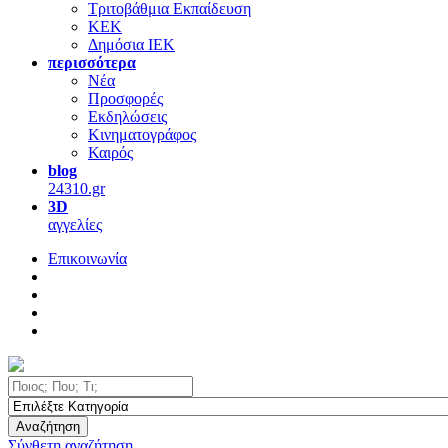
Τριτοβάθμια Εκπαίδευση
ΚΕΚ
Δημόσια ΙΕΚ
περισσότερα
Νέα
Προσφορές
Εκδηλώσεις
Κινηματογράφος
Καιρός
blog
24310.gr
3D
αγγελίες
Επικοινωνία
Αναζήτηση
Σύνθετη αναζήτηση