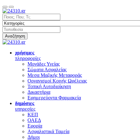
Αναζήτηση
χρήσιμες
πληροφορίες
Μονάδες Υγείας
Σώματα Ασφαλείας
Μεσα Μαζικής Μεταφοράς
Οργανισμοί Κοινής Ωφέλειας
Τοπική Αυτοδιοίκηση
Δικαστήρια
Εφημερεύοντα Φαρμακεία
δημόσιες
υπηρεσίες
ΚΕΠ
ΟΑΕΔ
Εφορία
Ασφαλιστικά Ταμεία
Δήμοι