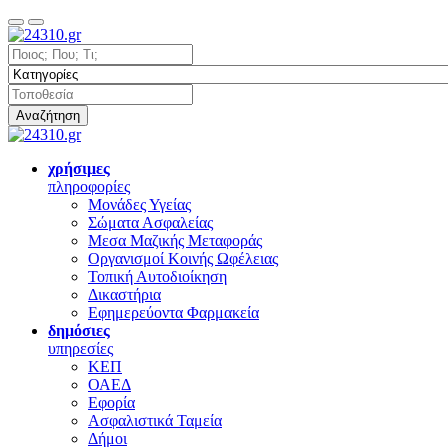
Αναζήτηση
χρήσιμες
πληροφορίες
Μονάδες Υγείας
Σώματα Ασφαλείας
Μεσα Μαζικής Μεταφοράς
Οργανισμοί Κοινής Ωφέλειας
Τοπική Αυτοδιοίκηση
Δικαστήρια
Εφημερεύοντα Φαρμακεία
δημόσιες
υπηρεσίες
ΚΕΠ
ΟΑΕΔ
Εφορία
Ασφαλιστικά Ταμεία
Δήμοι