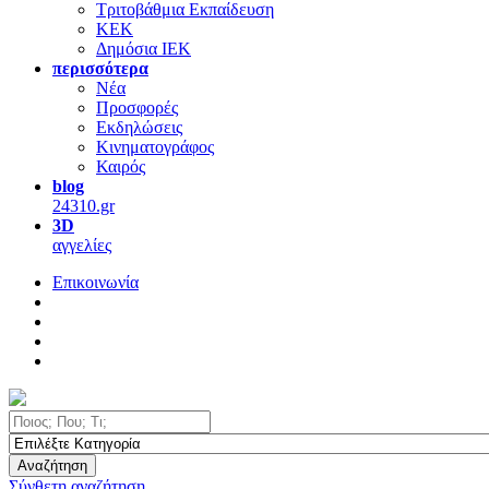
Τριτοβάθμια Εκπαίδευση
ΚΕΚ
Δημόσια ΙΕΚ
περισσότερα
Νέα
Προσφορές
Εκδηλώσεις
Κινηματογράφος
Καιρός
blog
24310.gr
3D
αγγελίες
Επικοινωνία
Αναζήτηση
Σύνθετη αναζήτηση