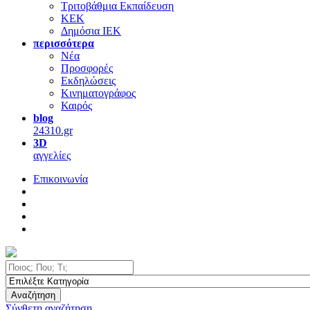
Τριτοβάθμια Εκπαίδευση
ΚΕΚ
Δημόσια ΙΕΚ
περισσότερα
Νέα
Προσφορές
Εκδηλώσεις
Κινηματογράφος
Καιρός
blog
24310.gr
3D
αγγελίες
Επικοινωνία
Αναζήτηση
Σύνθετη αναζήτηση