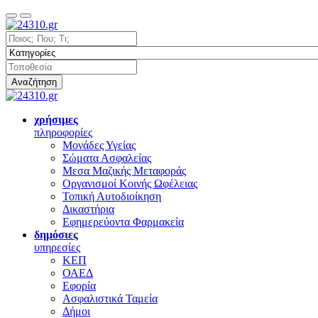
Αναζήτηση
χρήσιμες
πληροφορίες
Μονάδες Υγείας
Σώματα Ασφαλείας
Μεσα Μαζικής Μεταφοράς
Οργανισμοί Κοινής Ωφέλειας
Τοπική Αυτοδιοίκηση
Δικαστήρια
Εφημερεύοντα Φαρμακεία
δημόσιες
υπηρεσίες
ΚΕΠ
ΟΑΕΔ
Εφορία
Ασφαλιστικά Ταμεία
Δήμοι