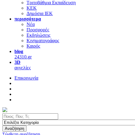
Τριτοβάθμια Εκπαίδευση
ΚΕΚ
Δημόσια ΙΕΚ
περισσότερα
Νέα
Προσφορές
Εκδηλώσεις
Κινηματογράφος
Καιρός
blog
24310.gr
3D
αγγελίες
Επικοινωνία
Αναζήτηση
Σύνθετη αναζήτηση