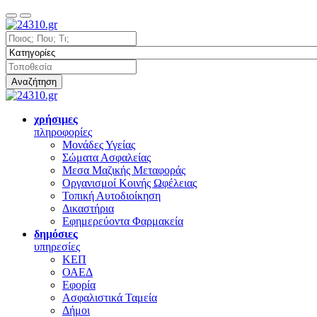
Αναζήτηση
χρήσιμες
πληροφορίες
Μονάδες Υγείας
Σώματα Ασφαλείας
Μεσα Μαζικής Μεταφοράς
Οργανισμοί Κοινής Ωφέλειας
Τοπική Αυτοδιοίκηση
Δικαστήρια
Εφημερεύοντα Φαρμακεία
δημόσιες
υπηρεσίες
ΚΕΠ
ΟΑΕΔ
Εφορία
Ασφαλιστικά Ταμεία
Δήμοι