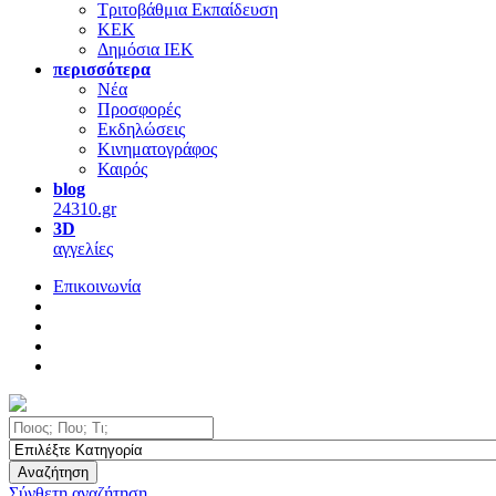
Τριτοβάθμια Εκπαίδευση
ΚΕΚ
Δημόσια ΙΕΚ
περισσότερα
Νέα
Προσφορές
Εκδηλώσεις
Κινηματογράφος
Καιρός
blog
24310.gr
3D
αγγελίες
Επικοινωνία
Αναζήτηση
Σύνθετη αναζήτηση