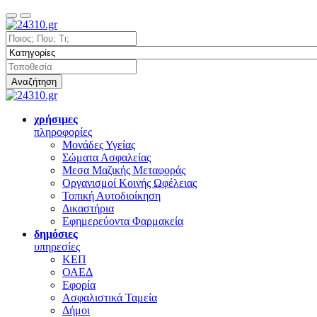
Αναζήτηση
χρήσιμες
πληροφορίες
Μονάδες Υγείας
Σώματα Ασφαλείας
Μεσα Μαζικής Μεταφοράς
Οργανισμοί Κοινής Ωφέλειας
Τοπική Αυτοδιοίκηση
Δικαστήρια
Εφημερεύοντα Φαρμακεία
δημόσιες
υπηρεσίες
ΚΕΠ
ΟΑΕΔ
Εφορία
Ασφαλιστικά Ταμεία
Δήμοι