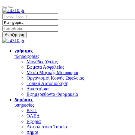
Αναζήτηση
χρήσιμες
πληροφορίες
Μονάδες Υγείας
Σώματα Ασφαλείας
Μεσα Μαζικής Μεταφοράς
Οργανισμοί Κοινής Ωφέλειας
Τοπική Αυτοδιοίκηση
Δικαστήρια
Εφημερεύοντα Φαρμακεία
δημόσιες
υπηρεσίες
ΚΕΠ
ΟΑΕΔ
Εφορία
Ασφαλιστικά Ταμεία
Δήμοι