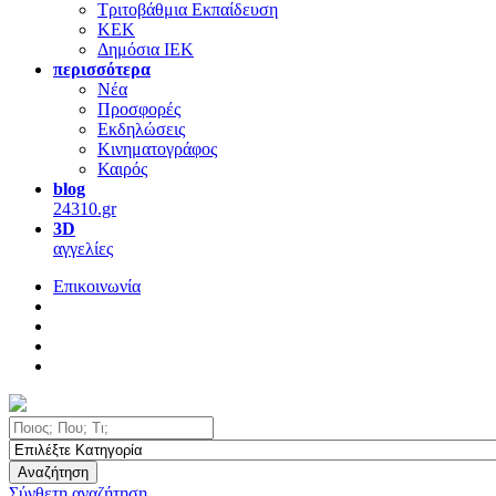
Τριτοβάθμια Εκπαίδευση
ΚΕΚ
Δημόσια ΙΕΚ
περισσότερα
Νέα
Προσφορές
Εκδηλώσεις
Κινηματογράφος
Καιρός
blog
24310.gr
3D
αγγελίες
Επικοινωνία
Αναζήτηση
Σύνθετη αναζήτηση