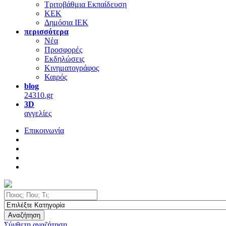
Τριτοβάθμια Εκπαίδευση
ΚΕΚ
Δημόσια ΙΕΚ
περισσότερα
Νέα
Προσφορές
Εκδηλώσεις
Κινηματογράφος
Καιρός
blog
24310.gr
3D
αγγελίες
Επικοινωνία
Αναζήτηση
Σύνθετη αναζήτηση