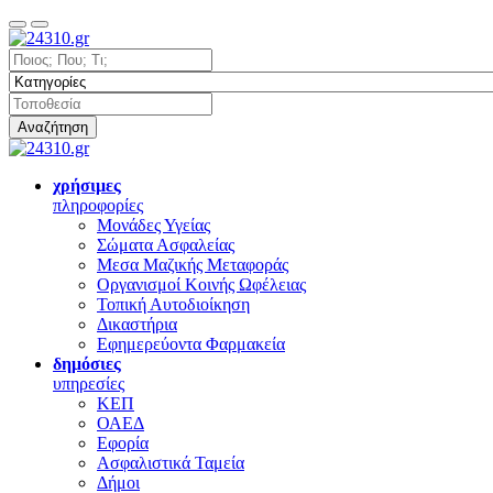
Αναζήτηση
χρήσιμες
πληροφορίες
Μονάδες Υγείας
Σώματα Ασφαλείας
Μεσα Μαζικής Μεταφοράς
Οργανισμοί Κοινής Ωφέλειας
Τοπική Αυτοδιοίκηση
Δικαστήρια
Εφημερεύοντα Φαρμακεία
δημόσιες
υπηρεσίες
ΚΕΠ
ΟΑΕΔ
Εφορία
Ασφαλιστικά Ταμεία
Δήμοι