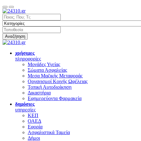
Αναζήτηση
χρήσιμες
πληροφορίες
Μονάδες Υγείας
Σώματα Ασφαλείας
Μεσα Μαζικής Μεταφοράς
Οργανισμοί Κοινής Ωφέλειας
Τοπική Αυτοδιοίκηση
Δικαστήρια
Εφημερεύοντα Φαρμακεία
δημόσιες
υπηρεσίες
ΚΕΠ
ΟΑΕΔ
Εφορία
Ασφαλιστικά Ταμεία
Δήμοι