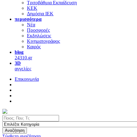
Τριτοβάθμια Εκπαίδευση
ΚΕΚ
Δημόσια ΙΕΚ
περισσότερα
Νέα
Προσφορές
Εκδηλώσεις
Κινηματογράφος
Καιρός
blog
24310.gr
3D
αγγελίες
Επικοινωνία
Αναζήτηση
Σύνθετη αναζήτηση