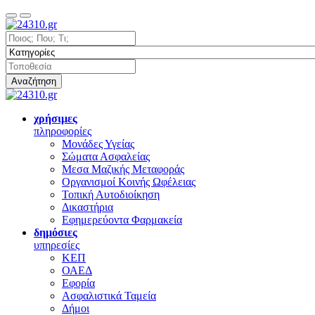
Αναζήτηση
χρήσιμες
πληροφορίες
Μονάδες Υγείας
Σώματα Ασφαλείας
Μεσα Μαζικής Μεταφοράς
Οργανισμοί Κοινής Ωφέλειας
Τοπική Αυτοδιοίκηση
Δικαστήρια
Εφημερεύοντα Φαρμακεία
δημόσιες
υπηρεσίες
ΚΕΠ
ΟΑΕΔ
Εφορία
Ασφαλιστικά Ταμεία
Δήμοι