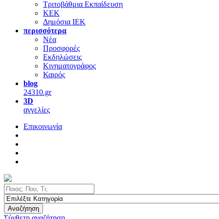
Τριτοβάθμια Εκπαίδευση
ΚΕΚ
Δημόσια ΙΕΚ
περισσότερα
Νέα
Προσφορές
Εκδηλώσεις
Κινηματογράφος
Καιρός
blog
24310.gr
3D
αγγελίες
Επικοινωνία
Αναζήτηση
Σύνθετη αναζήτηση