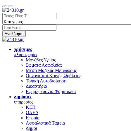
Αναζήτηση
χρήσιμες
πληροφορίες
Μονάδες Υγείας
Σώματα Ασφαλείας
Μεσα Μαζικής Μεταφοράς
Οργανισμοί Κοινής Ωφέλειας
Τοπική Αυτοδιοίκηση
Δικαστήρια
Εφημερεύοντα Φαρμακεία
δημόσιες
υπηρεσίες
ΚΕΠ
ΟΑΕΔ
Εφορία
Ασφαλιστικά Ταμεία
Δήμοι