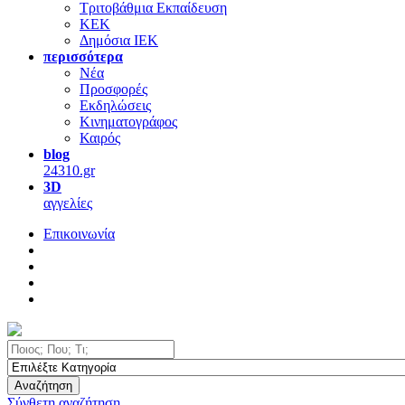
Τριτοβάθμια Εκπαίδευση
ΚΕΚ
Δημόσια ΙΕΚ
περισσότερα
Νέα
Προσφορές
Εκδηλώσεις
Κινηματογράφος
Καιρός
blog
24310.gr
3D
αγγελίες
Επικοινωνία
Αναζήτηση
Σύνθετη αναζήτηση