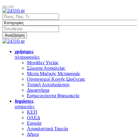
Αναζήτηση
χρήσιμες
πληροφορίες
Μονάδες Υγείας
Σώματα Ασφαλείας
Μεσα Μαζικής Μεταφοράς
Οργανισμοί Κοινής Ωφέλειας
Τοπική Αυτοδιοίκηση
Δικαστήρια
Εφημερεύοντα Φαρμακεία
δημόσιες
υπηρεσίες
ΚΕΠ
ΟΑΕΔ
Εφορία
Ασφαλιστικά Ταμεία
Δήμοι