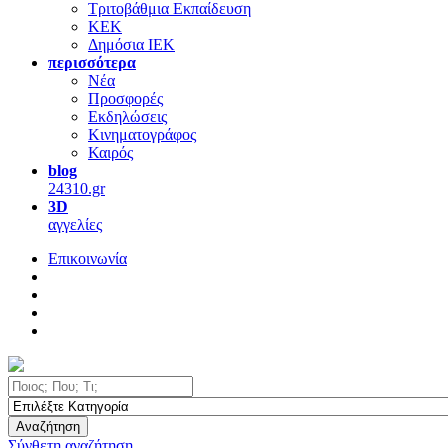
Τριτοβάθμια Εκπαίδευση
ΚΕΚ
Δημόσια ΙΕΚ
περισσότερα
Νέα
Προσφορές
Εκδηλώσεις
Κινηματογράφος
Καιρός
blog
24310.gr
3D
αγγελίες
Επικοινωνία
Αναζήτηση
Σύνθετη αναζήτηση