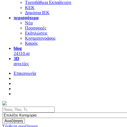
Τριτοβάθμια Εκπαίδευση
ΚΕΚ
Δημόσια ΙΕΚ
περισσότερα
Νέα
Προσφορές
Εκδηλώσεις
Κινηματογράφος
Καιρός
blog
24310.gr
3D
αγγελίες
Επικοινωνία
Αναζήτηση
Σύνθετη αναζήτηση