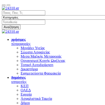
Αναζήτηση
χρήσιμες
πληροφορίες
Μονάδες Υγείας
Σώματα Ασφαλείας
Μεσα Μαζικής Μεταφοράς
Οργανισμοί Κοινής Ωφέλειας
Τοπική Αυτοδιοίκηση
Δικαστήρια
Εφημερεύοντα Φαρμακεία
δημόσιες
υπηρεσίες
ΚΕΠ
ΟΑΕΔ
Εφορία
Ασφαλιστικά Ταμεία
Δήμοι