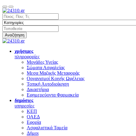
Αναζήτηση
χρήσιμες
πληροφορίες
Μονάδες Υγείας
Σώματα Ασφαλείας
Μεσα Μαζικής Μεταφοράς
Οργανισμοί Κοινής Ωφέλειας
Τοπική Αυτοδιοίκηση
Δικαστήρια
Εφημερεύοντα Φαρμακεία
δημόσιες
υπηρεσίες
ΚΕΠ
ΟΑΕΔ
Εφορία
Ασφαλιστικά Ταμεία
Δήμοι