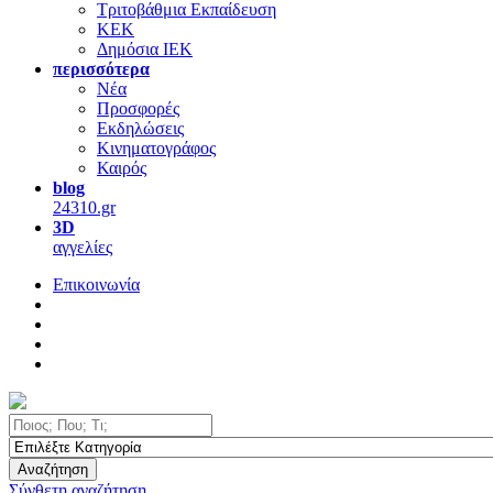
Τριτοβάθμια Εκπαίδευση
ΚΕΚ
Δημόσια ΙΕΚ
περισσότερα
Νέα
Προσφορές
Εκδηλώσεις
Κινηματογράφος
Καιρός
blog
24310.gr
3D
αγγελίες
Επικοινωνία
Αναζήτηση
Σύνθετη αναζήτηση