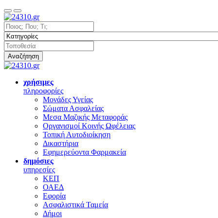
Αναζήτηση
χρήσιμες
πληροφορίες
Μονάδες Υγείας
Σώματα Ασφαλείας
Μεσα Μαζικής Μεταφοράς
Οργανισμοί Κοινής Ωφέλειας
Τοπική Αυτοδιοίκηση
Δικαστήρια
Εφημερεύοντα Φαρμακεία
δημόσιες
υπηρεσίες
ΚΕΠ
ΟΑΕΔ
Εφορία
Ασφαλιστικά Ταμεία
Δήμοι