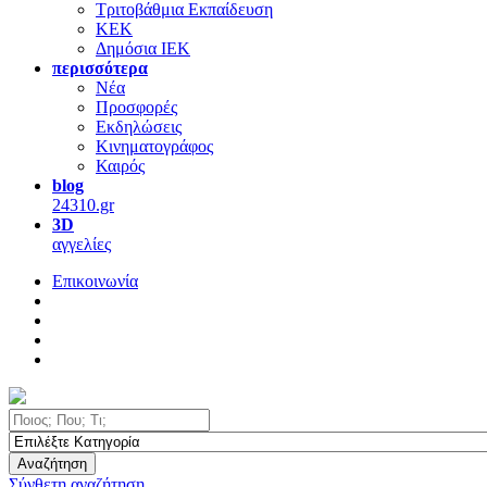
Τριτοβάθμια Εκπαίδευση
ΚΕΚ
Δημόσια ΙΕΚ
περισσότερα
Νέα
Προσφορές
Εκδηλώσεις
Κινηματογράφος
Καιρός
blog
24310.gr
3D
αγγελίες
Επικοινωνία
Αναζήτηση
Σύνθετη αναζήτηση