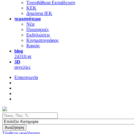
Τριτοβάθμια Εκπαίδευση
ΚΕΚ
Δημόσια ΙΕΚ
περισσότερα
Νέα
Προσφορές
Εκδηλώσεις
Κινηματογράφος
Καιρός
blog
24310.gr
3D
αγγελίες
Επικοινωνία
Αναζήτηση
Σύνθετη αναζήτηση