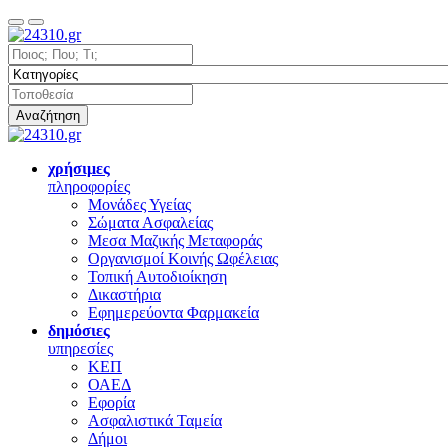
Αναζήτηση
χρήσιμες
πληροφορίες
Μονάδες Υγείας
Σώματα Ασφαλείας
Μεσα Μαζικής Μεταφοράς
Οργανισμοί Κοινής Ωφέλειας
Τοπική Αυτοδιοίκηση
Δικαστήρια
Εφημερεύοντα Φαρμακεία
δημόσιες
υπηρεσίες
ΚΕΠ
ΟΑΕΔ
Εφορία
Ασφαλιστικά Ταμεία
Δήμοι