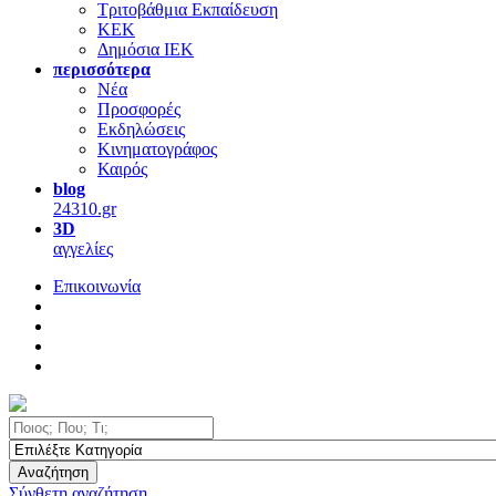
Τριτοβάθμια Εκπαίδευση
ΚΕΚ
Δημόσια ΙΕΚ
περισσότερα
Νέα
Προσφορές
Εκδηλώσεις
Κινηματογράφος
Καιρός
blog
24310.gr
3D
αγγελίες
Επικοινωνία
Αναζήτηση
Σύνθετη αναζήτηση