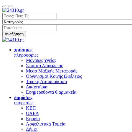
Αναζήτηση
χρήσιμες
πληροφορίες
Μονάδες Υγείας
Σώματα Ασφαλείας
Μεσα Μαζικής Μεταφοράς
Οργανισμοί Κοινής Ωφέλειας
Τοπική Αυτοδιοίκηση
Δικαστήρια
Εφημερεύοντα Φαρμακεία
δημόσιες
υπηρεσίες
ΚΕΠ
ΟΑΕΔ
Εφορία
Ασφαλιστικά Ταμεία
Δήμοι