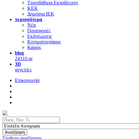
Τριτοβάθμια Εκπαίδευση
ΚΕΚ
Δημόσια ΙΕΚ
περισσότερα
Νέα
Προσφορές
Εκδηλώσεις
Κινηματογράφος
Καιρός
blog
24310.gr
3D
αγγελίες
Επικοινωνία
Αναζήτηση
Σύνθετη αναζήτηση