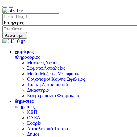
Αναζήτηση
χρήσιμες
πληροφορίες
Μονάδες Υγείας
Σώματα Ασφαλείας
Μεσα Μαζικής Μεταφοράς
Οργανισμοί Κοινής Ωφέλειας
Τοπική Αυτοδιοίκηση
Δικαστήρια
Εφημερεύοντα Φαρμακεία
δημόσιες
υπηρεσίες
ΚΕΠ
ΟΑΕΔ
Εφορία
Ασφαλιστικά Ταμεία
Δήμοι