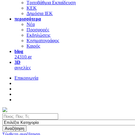
Τριτοβάθμια Εκπαίδευση
ΚΕΚ
Δημόσια ΙΕΚ
περισσότερα
Νέα
Προσφορές
Εκδηλώσεις
Κινηματογράφος
Καιρός
blog
24310.gr
3D
αγγελίες
Επικοινωνία
Αναζήτηση
Σύνθετη αναζήτηση