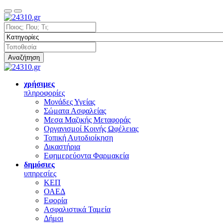
Αναζήτηση
χρήσιμες
πληροφορίες
Μονάδες Υγείας
Σώματα Ασφαλείας
Μεσα Μαζικής Μεταφοράς
Οργανισμοί Κοινής Ωφέλειας
Τοπική Αυτοδιοίκηση
Δικαστήρια
Εφημερεύοντα Φαρμακεία
δημόσιες
υπηρεσίες
ΚΕΠ
ΟΑΕΔ
Εφορία
Ασφαλιστικά Ταμεία
Δήμοι