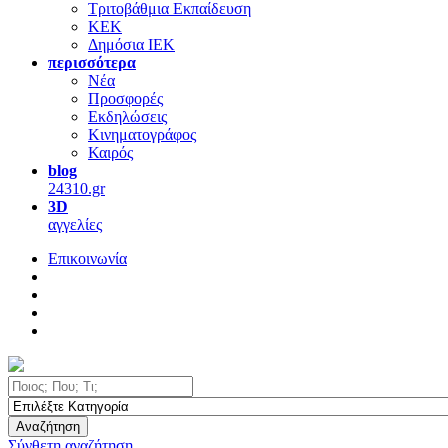
Τριτοβάθμια Εκπαίδευση
ΚΕΚ
Δημόσια ΙΕΚ
περισσότερα
Νέα
Προσφορές
Εκδηλώσεις
Κινηματογράφος
Καιρός
blog
24310.gr
3D
αγγελίες
Επικοινωνία
Αναζήτηση
Σύνθετη αναζήτηση