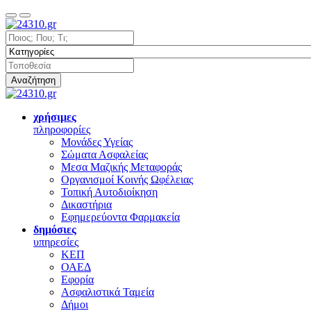
Αναζήτηση
χρήσιμες
πληροφορίες
Μονάδες Υγείας
Σώματα Ασφαλείας
Μεσα Μαζικής Μεταφοράς
Οργανισμοί Κοινής Ωφέλειας
Τοπική Αυτοδιοίκηση
Δικαστήρια
Εφημερεύοντα Φαρμακεία
δημόσιες
υπηρεσίες
ΚΕΠ
ΟΑΕΔ
Εφορία
Ασφαλιστικά Ταμεία
Δήμοι