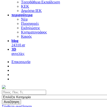
Τριτοβάθμια Εκπαίδευση
ΚΕΚ
Δημόσια ΙΕΚ
περισσότερα
Νέα
Προσφορές
Εκδηλώσεις
Κινηματογράφος
Καιρός
blog
24310.gr
3D
αγγελίες
Επικοινωνία
Αναζήτηση
Σύνθετη αναζήτηση