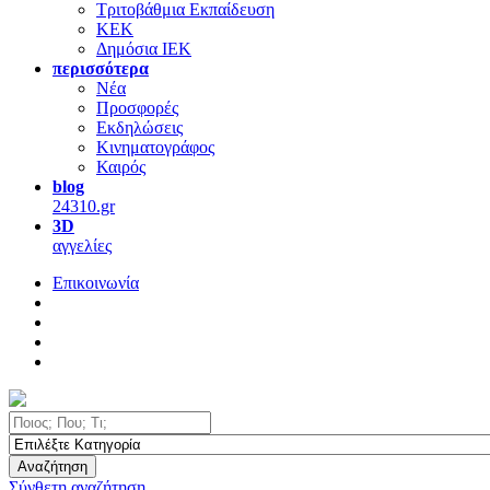
Τριτοβάθμια Εκπαίδευση
ΚΕΚ
Δημόσια ΙΕΚ
περισσότερα
Νέα
Προσφορές
Εκδηλώσεις
Κινηματογράφος
Καιρός
blog
24310.gr
3D
αγγελίες
Επικοινωνία
Αναζήτηση
Σύνθετη αναζήτηση