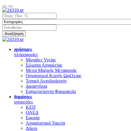
Αναζήτηση
χρήσιμες
πληροφορίες
Μονάδες Υγείας
Σώματα Ασφαλείας
Μεσα Μαζικής Μεταφοράς
Οργανισμοί Κοινής Ωφέλειας
Τοπική Αυτοδιοίκηση
Δικαστήρια
Εφημερεύοντα Φαρμακεία
δημόσιες
υπηρεσίες
ΚΕΠ
ΟΑΕΔ
Εφορία
Ασφαλιστικά Ταμεία
Δήμοι