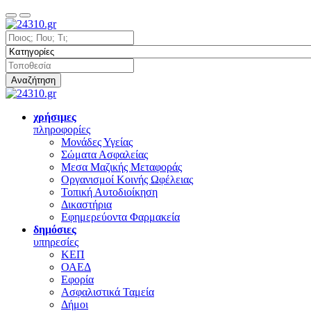
Αναζήτηση
χρήσιμες
πληροφορίες
Μονάδες Υγείας
Σώματα Ασφαλείας
Μεσα Μαζικής Μεταφοράς
Οργανισμοί Κοινής Ωφέλειας
Τοπική Αυτοδιοίκηση
Δικαστήρια
Εφημερεύοντα Φαρμακεία
δημόσιες
υπηρεσίες
ΚΕΠ
ΟΑΕΔ
Εφορία
Ασφαλιστικά Ταμεία
Δήμοι