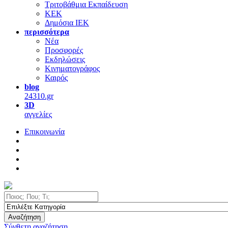
Τριτοβάθμια Εκπαίδευση
ΚΕΚ
Δημόσια ΙΕΚ
περισσότερα
Νέα
Προσφορές
Εκδηλώσεις
Κινηματογράφος
Καιρός
blog
24310.gr
3D
αγγελίες
Επικοινωνία
Αναζήτηση
Σύνθετη αναζήτηση