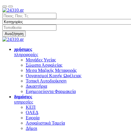
Αναζήτηση
χρήσιμες
πληροφορίες
Μονάδες Υγείας
Σώματα Ασφαλείας
Μεσα Μαζικής Μεταφοράς
Οργανισμοί Κοινής Ωφέλειας
Τοπική Αυτοδιοίκηση
Δικαστήρια
Εφημερεύοντα Φαρμακεία
δημόσιες
υπηρεσίες
ΚΕΠ
ΟΑΕΔ
Εφορία
Ασφαλιστικά Ταμεία
Δήμοι