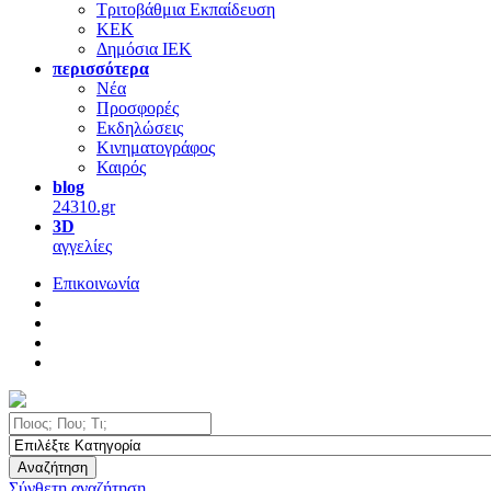
Τριτοβάθμια Εκπαίδευση
ΚΕΚ
Δημόσια ΙΕΚ
περισσότερα
Νέα
Προσφορές
Εκδηλώσεις
Κινηματογράφος
Καιρός
blog
24310.gr
3D
αγγελίες
Επικοινωνία
Αναζήτηση
Σύνθετη αναζήτηση